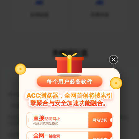
友情链接
官网外链
关键词引流
每个用户必备软件
2026 回国加速器官方专项保障快捷通道：
快速小猴——无缝连接，此身如在故里
ACC浏览器，全网首创将搜索引
擎聚合与安全加速功能融合。
（情感化品牌标语）
直接
跨越山海，家音不应遥远。快速小猴，是专属于海外华人的一把数字钥匙，
访问网址
网站访问
为您瞬间打开回国的大门，让熟悉的国内网络生活零时差回归。
传统浏览网站模式
全网
您是否怀念这些简单日常？
一键搜索